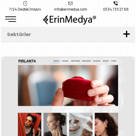
7/24 Destek İmkanı
info@erimedya.com
0534 733 27 68
Sektörler