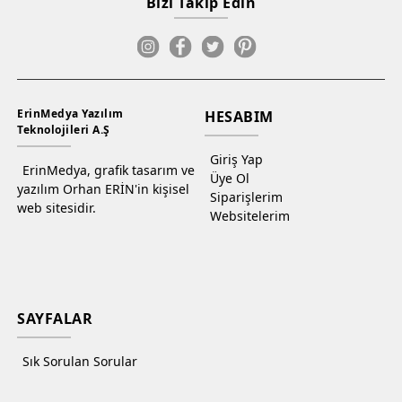
Bizi Takip Edin
ErinMedya Yazılım
HESABIM
Teknolojileri A.Ş
Giriş Yap
ErinMedya, grafik tasarım ve
Üye Ol
yazılım Orhan ERİN'in kişisel
Siparişlerim
web sitesidir.
Websitelerim
SAYFALAR
Sık Sorulan Sorular