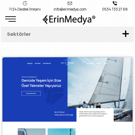
7/24 Destek İmkanı
info@erimedya.com
0534 733 27 68
Sektörler