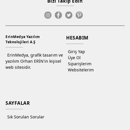
Bizi Takip Edin
ErinMedya Yazılım
HESABIM
Teknolojileri A.Ş
Giriş Yap
ErinMedya, grafik tasarım ve
Üye Ol
yazılım Orhan ERİN'in kişisel
Siparişlerim
web sitesidir.
Websitelerim
SAYFALAR
Sık Sorulan Sorular