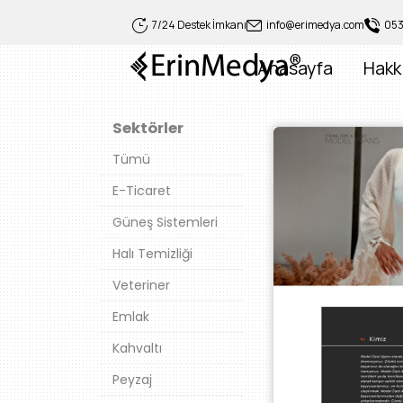
7/24 Destek İmkanı
info@erimedya.com
053
Anasayfa
Hakk
Sektörler
Tümü
E-Ticaret
Güneş Sistemleri
Halı Temizliği
Veteriner
Emlak
Kahvaltı
Peyzaj