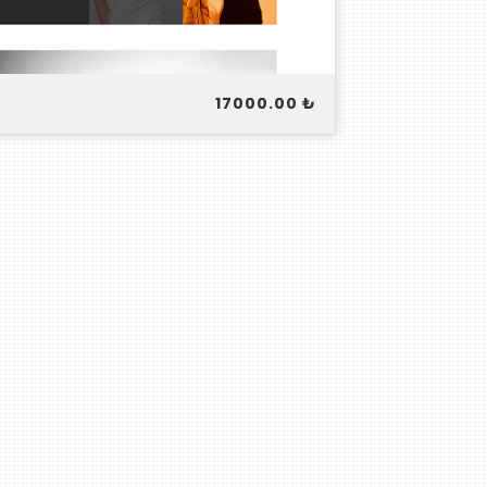
17000.00 ₺
ı Gör
Ücretsiz Dene