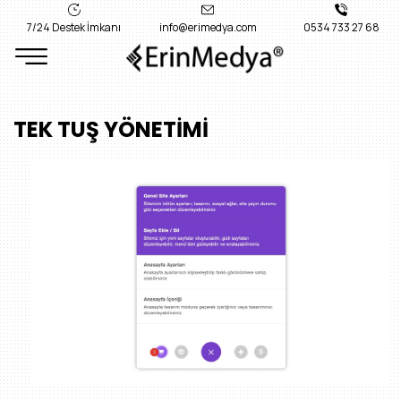
7/24 Destek İmkanı
info@erimedya.com
0534 733 27 68
TEK TUŞ YÖNETİMİ