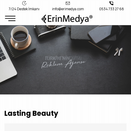
7/24 Destek İmkanı
info@erimedya.com
0534 733 27 68
Lasting Beauty