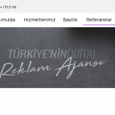
S
S
S
S
4 733 27 68
ımızda
Hizmetlerimiz
Bayilik
Referanslar