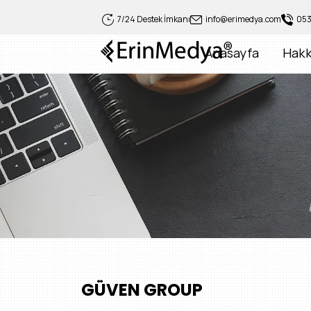
7/24 Destek İmkanı
info@erimedya.com
053
Anasayfa
Hakk
GÜVEN GROUP