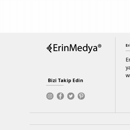
Er
E
y
w
Bizi Takip Edin