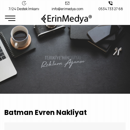
7/24 Destek İmkanı
info@erimedya.com
0534 733 27 68
Batman Evren Nakliyat